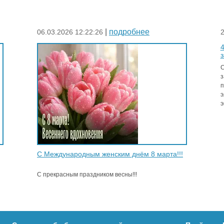
|
подробнее
06.03.2026 12:22:26
2
4
з
С
з
э
С Международным женским днём 8 марта!!!
С прекрасным праздником весны!!!