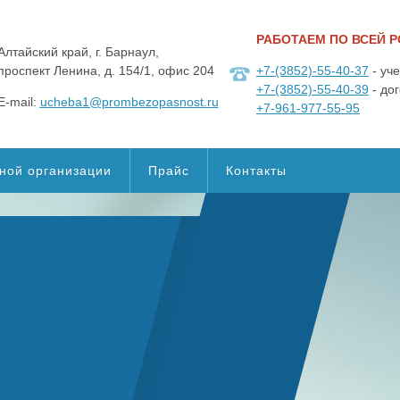
РАБОТАЕМ ПО ВСЕЙ 
Алтайский край, г. Барнаул,
проспект Ленина, д. 154/1, офис 204
+7-(3852)-55-40-37
- уч
+7-(3852)-55-40-39
- до
E-mail:
ucheba1@prombezopasnost.ru
+7-961-977-55-95
ной организации
Прайс
Контакты