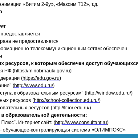
нимации «Витим 2-9у», «Максим Т12», т.д.
а
ует
 предоставляется
рана не предоставляется
формационно-телекоммуникационным сетям: обеспечен
ы
х ресурсов, к которым обеспечен доступ обучающихся
я РФ (
https://minobrnauki.gov.ru
)
дерации (
https://edu.gov.ru
)
ние" (
http://www.edu.ru/
)
тупа к образовательным ресурсам" (
http://window.edu.ru/
)
ных ресурсов (
http://school-collection.edu.ru/
)
вательных ресурсов (
http://fcior.edu.ru/
)
в образовательной деятельности:
Плюс". Интернет сайт: (
http://www.consultant.ru
)
 – обучающее-контролирующая система «ОЛИМПОКС»