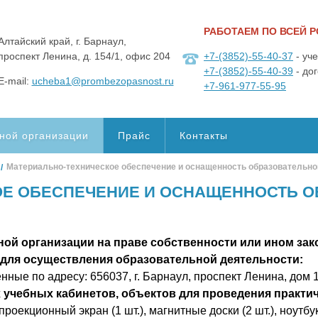
РАБОТАЕМ ПО ВСЕЙ 
Алтайский край, г. Барнаул,
проспект Ленина, д. 154/1, офис 204
+7-(3852)-55-40-37
- уч
+7-(3852)-55-40-39
- до
E-mail:
ucheba1@prombezopasnost.ru
+7-961-977-55-95
ной организации
Прайс
Контакты
Материально-техническое обеспечение и оснащенность образовательно
ОЕ ОБЕСПЕЧЕНИЕ И ОСНАЩЕННОСТЬ О
ой организации на праве собственности или ином зак
 для осуществления образовательной деятельности:
ые по адресу: 656037, г. Барнаул, проспект Ленина, дом 15
учебных кабинетов, объектов для проведения практич
проекционный экран (1 шт.), магнитные доски (2 шт.), ноутбу